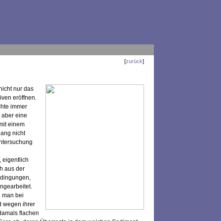
[
zurück
]
icht nur das
iven eröffnen.
chte immer
, aber eine
mit einem
lang nicht
Untersuchung
 eigentlich
ch aus der
edingungen,
ingearbeitet.
e man bei
d wegen ihrer
 damals flachen