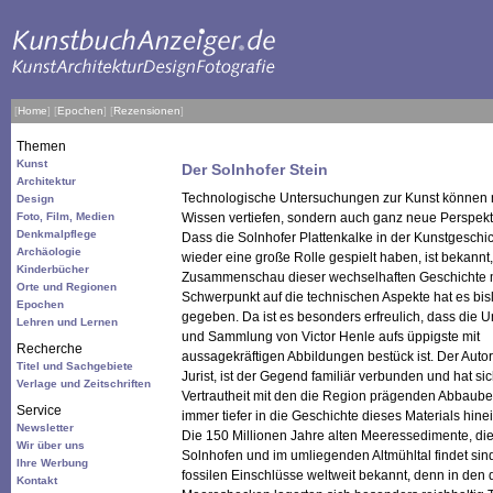
[
Home
]
[
Epochen
]
[
Rezensionen
]
Themen
Kunst
Der Solnhofer Stein
Architektur
Technologische Untersuchungen zur Kunst können n
Design
Foto, Film, Medien
Wissen vertiefen, sondern auch ganz neue Perspekt
Denkmalpflege
Dass die Solnhofer Plattenkalke in der Kunstgeschi
Archäologie
wieder eine große Rolle gespielt haben, ist bekannt
Kinderbücher
Zusammenschau dieser wechselhaften Geschichte 
Orte und Regionen
Schwerpunkt auf die technischen Aspekte hat es bis
Epochen
gegeben. Da ist es besonders erfreulich, dass die 
Lehren und Lernen
und Sammlung von Victor Henle aufs üppigste mit
Recherche
aussagekräftigen Abbildungen bestück ist. Der Autor,
Titel und Sachgebiete
Jurist, ist der Gegend familiär verbunden und hat si
Verlage und Zeitschriften
Vertrautheit mit den die Region prägenden Abbaub
Service
immer tiefer in die Geschichte dieses Materials hine
Newsletter
Die 150 Millionen Jahre alten Meeressedimente, di
Wir über uns
Solnhofen und im umliegenden Altmühltal findet sin
Ihre Werbung
fossilen Einschlüsse weltweit bekannt, denn in den
Kontakt