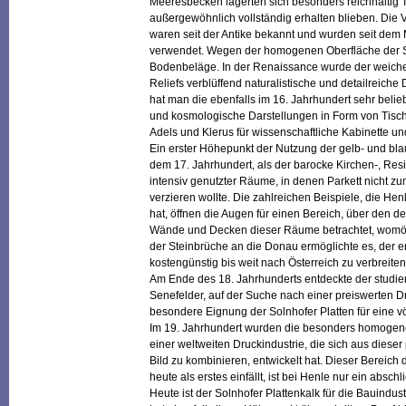
Meeresbecken lagerten sich besonders reichhaltig 
außergewöhnlich vollständig erhalten blieben. Die 
waren seit der Antike bekannt und wurden seit dem M
verwendet. Wegen der homogenen Oberfläche der Stei
Bodenbeläge. In der Renaissance wurde der weiche 
Reliefs verblüffend naturalistische und detailreich
hat man die ebenfalls im 16. Jahrhundert sehr beli
und kosmologische Darstellungen in Form von Tischpl
Adels und Klerus für wissenschaftliche Kabinette und
Ein erster Höhepunkt der Nutzung der gelb- und blau
dem 17. Jahrhundert, als der barocke Kirchen-, Re
intensiv genutzter Räume, in denen Parkett nicht 
verzieren wollte. Die zahlreichen Beispiele, die 
hat, öffnen die Augen für einen Bereich, über den 
Wände und Decken dieser Räume betrachtet, womögl
der Steinbrüche an die Donau ermöglichte es, der e
kostengünstig bis weit nach Österreich zu verbreiten
Am Ende des 18. Jahrhunderts entdeckte der studiert
Senefelder, auf der Suche nach einer preiswerten Dr
besondere Eignung der Solnhofer Platten für eine vö
Im 19. Jahrhundert wurden die besonders homogene
einer weltweiten Druckindustrie, die sich aus diese
Bild zu kombinieren, entwickelt hat. Dieser Bereich
heute als erstes einfällt, ist bei Henle nur ein absch
Heute ist der Solnhofer Plattenkalk für die Bauindus