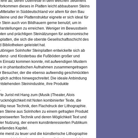
Tiere ab, deren Überreste in dem weichen Sediment
Vorkommen dieses in Platten leicht abbaubaren Steins
ittelalter in Süddeutschland vor allem für den Bau
ne und der Plattenstruktur eignete er sich ideal für
Stein auch von Bildhauern gerne benutzt, um in
e Darstellungen zu erreichen. Weniger im Bewusstsein
ebten und prächtigen Steinätzungen für astronomische
atten, die sich die oberste Gesellschaftsschicht des
 Bibliotheken geleistet hat.
tönigen Solnhofer Steinplatten entwickelte sich ab
sidenz- und Klosterbau die Fußböden großer und
zum Einsatz kommen konnte, mit aufwendigen Mustern
Henle in phantastischen Aufnahmen zusammengetragen
der Besucher, der die ebenso aufwendig geschmückten
ich achtlos hinwegschreitet. Die ideale Anbindung
ntstehenden Steinindustrie, ihre Produkte
.
e Jurist mit Hang zum (Musik-)Theater, Alois
uckmöglichkeit mit Noten kombinierter Texte, die
llig neue Technik, den Flachdruck der Lithographie.
n Steine aus Solnhofen zu einem gefragten Produkt
r preiswerten Technik und deren Möglichkeit Text und
 der Nutzung, der einem kunstinteressierten Publikum
ließendes Kapitel.
trie meist zu teuer und die künstlerische Lithographie