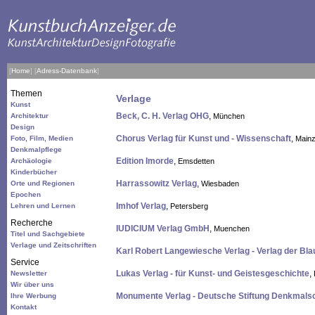
[
Home
]
[
Adress-Datenbank
]
Themen
Verlage
Kunst
Beck, C. H. Verlag OHG
,
Architektur
München
Design
Chorus Verlag für Kunst und - Wissenschaft
,
Foto, Film, Medien
Main
Denkmalpflege
Edition Imorde
,
Archäologie
Emsdetten
Kinderbücher
Harrassowitz Verlag
,
Orte und Regionen
Wiesbaden
Epochen
Imhof Verlag
,
Lehren und Lernen
Petersberg
Recherche
IUDICIUM Verlag GmbH
,
Muenchen
Titel und Sachgebiete
Verlage und Zeitschriften
Karl Robert Langewiesche Verlag - Verlag der Bl
Service
Lukas Verlag - für Kunst- und Geistesgeschichte
,
Newsletter
Wir über uns
Monumente Verlag - Deutsche Stiftung Denkmals
Ihre Werbung
Kontakt