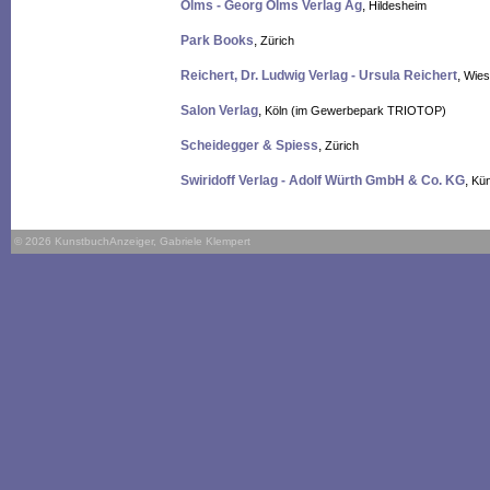
Olms - Georg Olms Verlag Ag
,
Hildesheim
Park Books
,
Zürich
Reichert, Dr. Ludwig Verlag - Ursula Reichert
,
Wies
Salon Verlag
,
Köln (im Gewerbepark TRIOTOP)
Scheidegger & Spiess
,
Zürich
Swiridoff Verlag - Adolf Würth GmbH & Co. KG
,
Kün
© 2026 KunstbuchAnzeiger, Gabriele Klempert