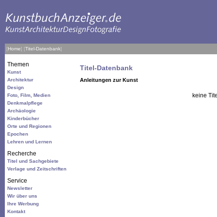
[
Home
]
[
Titel-Datenbank
]
Themen
Titel-Datenbank
Kunst
Architektur
Anleitungen zur Kunst
Design
keine Tit
Foto, Film, Medien
Denkmalpflege
Archäologie
Kinderbücher
Orte und Regionen
Epochen
Lehren und Lernen
Recherche
Titel und Sachgebiete
Verlage und Zeitschriften
Service
Newsletter
Wir über uns
Ihre Werbung
Kontakt