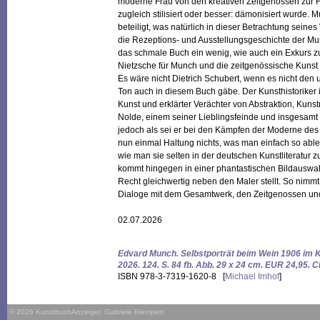
moderne Frau von den kreativen Zeitgenossen zur 
zugleich stilisiert oder besser: dämonisiert wurde. 
beteiligt, was natürlich in dieser Betrachtung seine
die Rezeptions- und Ausstellungsgeschichte der Mun
das schmale Buch ein wenig, wie auch ein Exkurs zu
Nietzsche für Munch und die zeitgenössische Kuns
Es wäre nicht Dietrich Schubert, wenn es nicht den 
Ton auch in diesem Buch gäbe. Der Kunsthistoriker ist
Kunst und erklärter Verächter von Abstraktion, Kuns
Nolde, einem seiner Lieblingsfeinde und insgesamt 
jedoch als sei er bei den Kämpfen der Moderne des 2
nun einmal Haltung nichts, was man einfach so ablegt
wie man sie selten in der deutschen Kunstliteratur 
kommt hingegen in einer phantastischen Bildauswa
Recht gleichwertig neben den Maler stellt. So nimmt
Dialoge mit dem Gesamtwerk, den Zeitgenossen und
02.07.2026
Edvard Munch. Selbstporträt beim Wein 1906 im K
2026. 124. S. 84 fb. Abb. 29 x 24 cm. EUR 24,95. 
ISBN 978-3-7319-1620-8 [
Michael Imhof
]
© 2026 KunstbuchAnzeiger, Gabriele Klempert