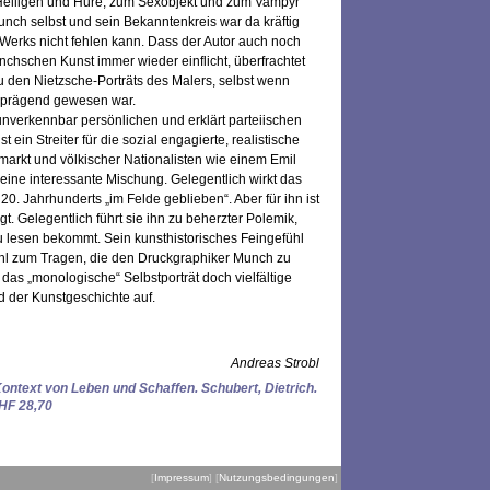
Heiligen und Hure, zum Sexobjekt und zum Vampyr
Munch selbst und sein Bekanntenkreis war da kräftig
s Werks nicht fehlen kann. Dass der Autor auch noch
chschen Kunst immer wieder einflicht, überfrachtet
 den Nietzsche-Porträts des Malers, selbst wenn
t prägend gewesen war.
unverkennbar persönlichen und erklärt parteiischen
 ein Streiter für die sozial engagierte, realistische
tmarkt und völkischer Nationalisten wie einem Emil
eine interessante Mischung. Gelegentlich wirkt das
0. Jahrhunderts „im Felde geblieben“. Aber für ihn ist
. Gelegentlich führt sie ihn zu beherzter Polemik,
zu lesen bekommt. Sein kunsthistorisches Feingefühl
hl zum Tragen, die den Druckgraphiker Munch zu
 das „monologische“ Selbstporträt doch vielfältige
 der Kunstgeschichte auf.
Andreas Strobl
ontext von Leben und Schaffen. Schubert, Dietrich.
CHF 28,70
[
Impressum
] [
Nutzungsbedingungen
]