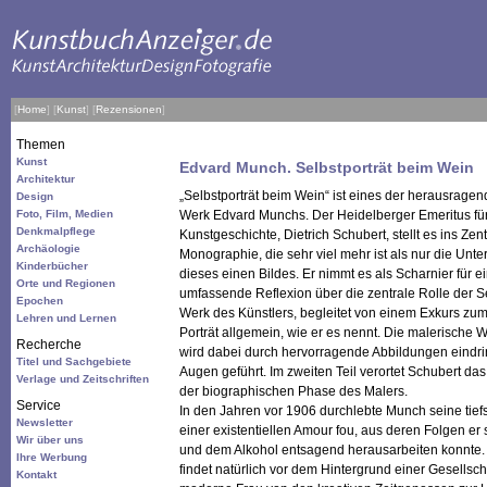
[
Home
]
[
Kunst
]
[
Rezensionen
]
Themen
Kunst
Edvard Munch. Selbstporträt beim Wein
Architektur
„Selbstporträt beim Wein“ ist eines der herausragen
Design
Foto, Film, Medien
Werk Edvard Munchs. Der Heidelberger Emeritus fü
Denkmalpflege
Kunstgeschichte, Dietrich Schubert, stellt es ins Zen
Archäologie
Monographie, die sehr viel mehr ist als nur die Unt
Kinderbücher
dieses einen Bildes. Er nimmt es als Scharnier für ei
Orte und Regionen
umfassende Reflexion über die zentrale Rolle der Se
Epochen
Werk des Künstlers, begleitet von einem Exkurs zum
Lehren und Lernen
Porträt allgemein, wie er es nennt. Die malerische
Recherche
wird dabei durch hervorragende Abbildungen eindri
Titel und Sachgebiete
Augen geführt. Im zweiten Teil verortet Schubert da
Verlage und Zeitschriften
der biographischen Phase des Malers.
Service
In den Jahren vor 1906 durchlebte Munch seine tiefs
Newsletter
einer existentiellen Amour fou, aus deren Folgen er
Wir über uns
und dem Alkohol entsagend herausarbeiten konnte.
Ihre Werbung
findet natürlich vor dem Hintergrund einer Gesellsch
Kontakt