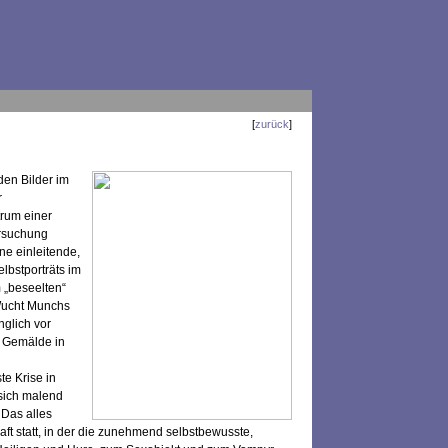
[
zurück
]
den Bilder im
r
trum einer
ersuchung
ne einleitende,
lbstporträts im
 „beseelten“
 Wucht Munchs
nglich vor
s Gemälde in
te Krise in
 sich malend
 Das alles
aft statt, in der die zunehmend selbstbewusste,